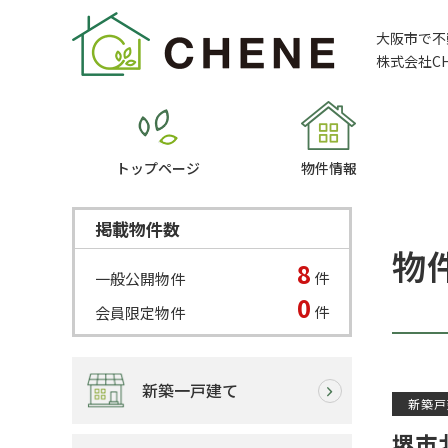
大阪市で不
株式会社C
トップページ
物件情報
掲載物件数
物
8
件
一般公開物件
0
件
会員限定物件
新築一戸建て
新築戸
堺市