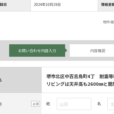
録日
2024年10月19日
情報更
物件掲
お問い合わせ内容入力
内容確認
堺市北区中百舌鳥町4丁 耐震等級
名
リビングは天井高も2600㎜と
姓
名
前
必須