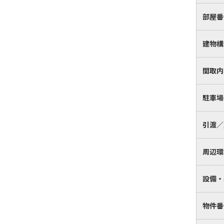
部屋番
建物構
間取内
駐車場
引渡／
周辺環
設備・
物件番