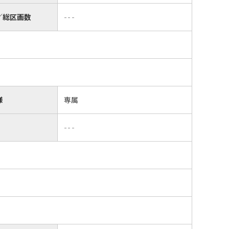
／総区画数
---
様
専属
---