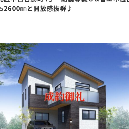
も2600㎜と開放感抜群♪