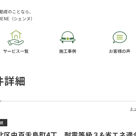
動産のことなら、
HENE（シェンヌ）
サービス一覧
施工事例
お客様の声
件詳細
ト
建
北区中百舌鳥町4丁 耐震等級３&省エネ適