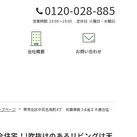
0120-028-885
営業時間
10:00～19:00
定休日
火曜日・水曜日
会社概要
お問い合わせ
ップページ
堺市北区中百舌鳥町4丁 耐震等級３&省エネ適合住宅！!吹抜けのあるリビングは天井高も2600㎜と開放感抜群♪
合住宅！!吹抜けのあるリビングは天